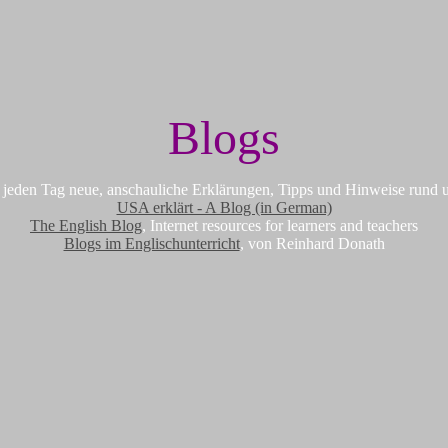
Blogs
t jeden Tag neue, anschauliche Erklärungen, Tipps und Hinweise rund 
USA erklärt - A Blog (in German)
The English Blog
, Internet resources for learners and teachers
Blogs im Englischunterricht
, von Reinhard Donath